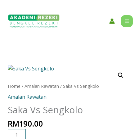
Skip
content
to
content
Saka
Vs
Sengkolo
Home
/
Amalan Rawatan
/ Saka Vs Sengkolo
quantity
Amalan Rawatan
Saka Vs Sengkolo
RM
190.00
ADD TO CART