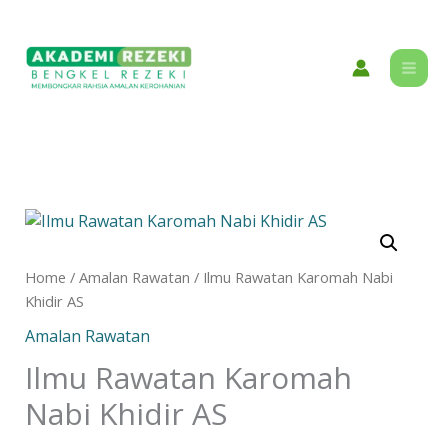
Skip
content
to
content
Ilmu
Rawatan
Karomah
Home
/
Amalan Rawatan
/ Ilmu Rawatan Karomah Nabi
Nabi
Khidir AS
Khidir
Amalan Rawatan
AS
quantity
Ilmu Rawatan Karomah
Nabi Khidir AS