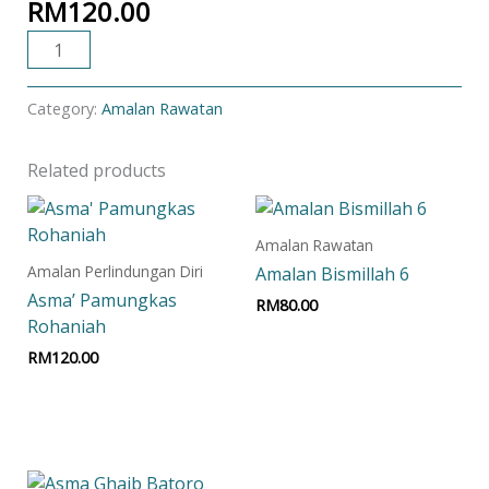
RM
120.00
ADD TO CART
Category:
Amalan Rawatan
Related products
Amalan Rawatan
Amalan Perlindungan Diri
Amalan Bismillah 6
Asma’ Pamungkas
RM
80.00
Rohaniah
Add to cart
RM
120.00
Add to cart