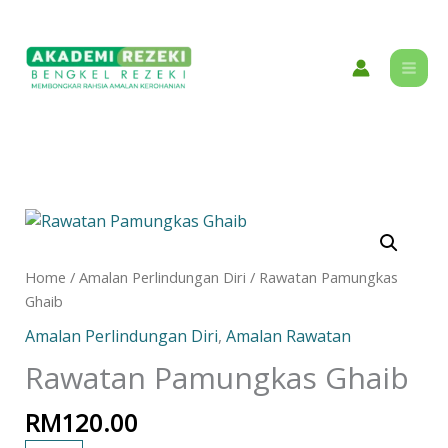
Skip
content
to
content
Rawatan
Pamungkas
Ghaib
Home
/
Amalan Perlindungan Diri
/ Rawatan Pamungkas
quantity
Ghaib
Amalan Perlindungan Diri
,
Amalan Rawatan
Rawatan Pamungkas Ghaib
RM
120.00