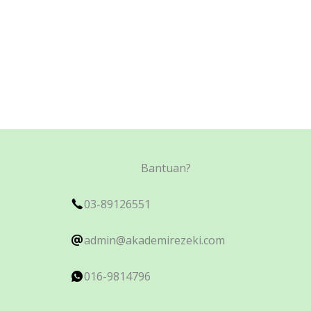
Bantuan?
03-89126551
admin@akademirezeki.com
016-9814796