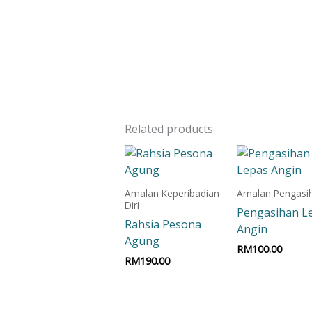
Related products
Amalan Keperibadian
Amalan Pengasi
Diri
Pengasihan L
Rahsia Pesona
Angin
Agung
RM
100.00
RM
190.00
Add to car
Add to cart