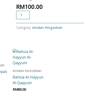
RM
100.00
ADD TO CART
Category:
Amalan Pengasihan
han
Amalan Kerezekian
epas
Rahsia Al-Hayyun
Al-Qayyum
RM
80.00
t
Add to cart