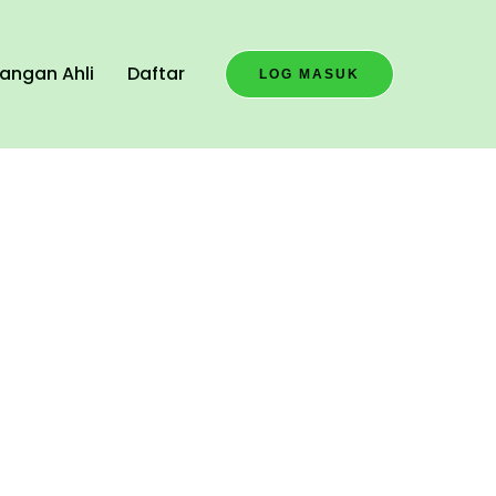
angan Ahli
Daftar
LOG MASUK