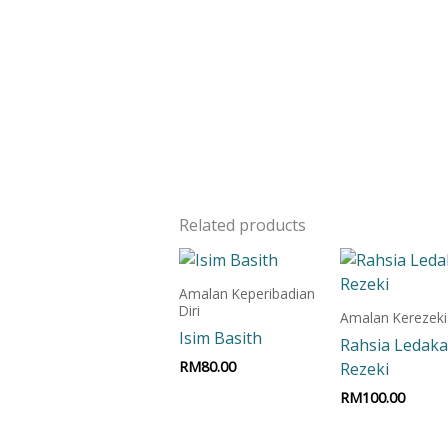
Related products
Amalan Keperibadian
Diri
Amalan Kerezek
Isim Basith
Rahsia Ledak
RM
80.00
Rezeki
RM
100.00
Add to cart
Add to car