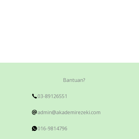
Bantuan?
03-89126551
admin@akademirezeki.com
016-9814796