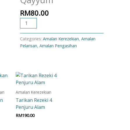
RM
80.00
ADD TO CART
Categories:
Amalan Kerezekian
,
Amalan
Pelarisan
,
Amalan Pengasihan
ian
Amalan Kerezekian
an
Tarikan Rezeki 4
Penjuru Alam
RM
190.00
t
Add to cart