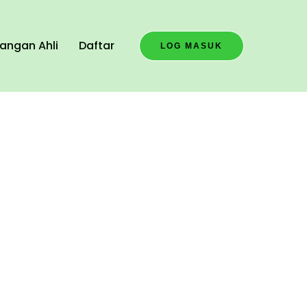
angan Ahli
Daftar
LOG MASUK