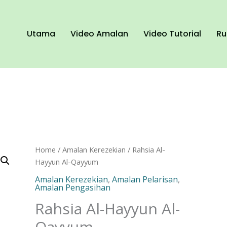
Utama
Video Amalan
Video Tutorial
Ru
Rahsia
Home
/
Amalan Kerezekian
/ Rahsia Al-
Al-
Hayyun Al-Qayyum
Hayyun
Amalan Kerezekian
,
Amalan Pelarisan
,
Al-
Amalan Pengasihan
Qayyum
Rahsia Al-Hayyun Al-
quantity
Qayyum