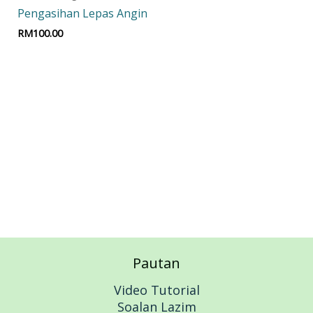
Pengasihan Lepas Angin
RM
100.00
Add to cart
Pautan
Video Tutorial
Soalan Lazim