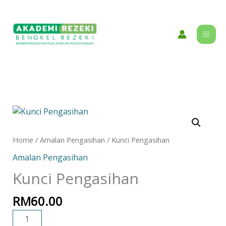
Skip
content
to
content
Kunci
Pengasihan
quantity
Home
/
Amalan Pengasihan
/ Kunci Pengasihan
Amalan Pengasihan
Kunci Pengasihan
RM
60.00
ADD TO CART