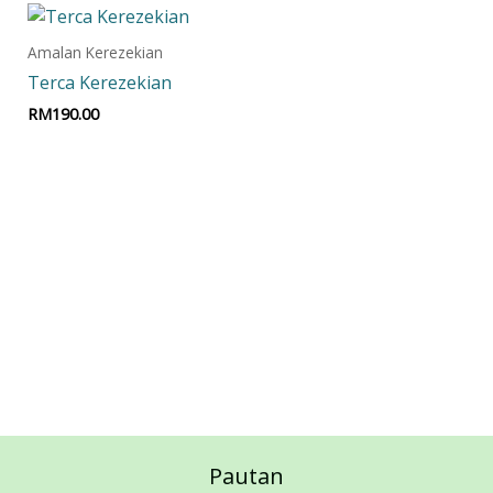
Amalan Kerezekian
Terca Kerezekian
RM
190.00
Add to cart
Pautan