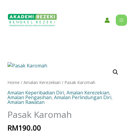
Skip
content
to
content
Pasak
Karomah
quantity
Home
/
Amalan Kerezekian
/ Pasak Karomah
Amalan Keperibadian Diri
,
Amalan Kerezekian
,
Amalan Pengasihan
,
Amalan Perlindungan Diri
,
Amalan Rawatan
Pasak Karomah
RM
190.00