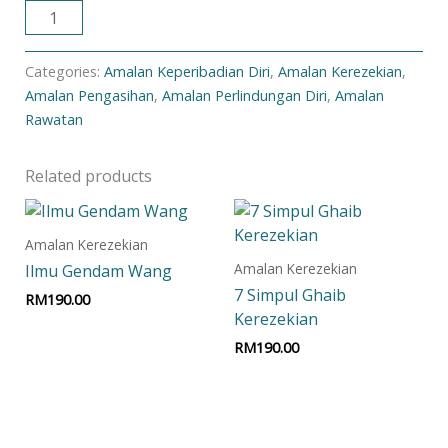
ADD TO CART
Categories:
Amalan Keperibadian Diri
,
Amalan Kerezekian
,
Amalan Pengasihan
,
Amalan Perlindungan Diri
,
Amalan
Rawatan
Related products
Amalan Kerezekian
Amalan Kerezekian
Ilmu Gendam Wang
7 Simpul Ghaib
RM
190.00
Kerezekian
Add to cart
RM
190.00
Add to cart