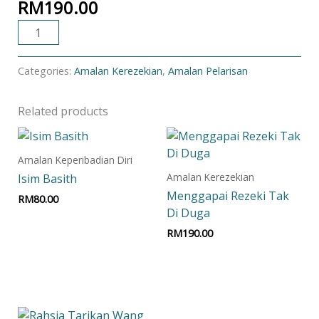
RM
190.00
ADD TO CART
Categories:
Amalan Kerezekian
,
Amalan Pelarisan
Related products
Amalan Keperibadian Diri
Amalan Kerezekian
Isim Basith
Menggapai Rezeki Tak
RM
80.00
Di Duga
Add to cart
RM
190.00
Add to cart