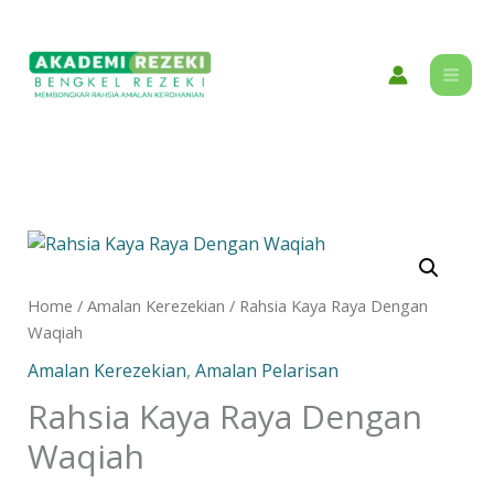
Skip
content
to
content
Rahsia
Kaya
Raya
Home
/
Amalan Kerezekian
/ Rahsia Kaya Raya Dengan
Dengan
Waqiah
Waqiah
Amalan Kerezekian
,
Amalan Pelarisan
quantity
Rahsia Kaya Raya Dengan
Waqiah