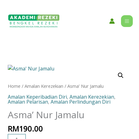
Skip
content
to
content
Asma'
Nur
Jamalu
Home
/
Amalan Kerezekian
/ Asma’ Nur Jamalu
quantity
Amalan Keperibadian Diri
,
Amalan Kerezekian
,
Amalan Pelarisan
,
Amalan Perlindungan Diri
Asma’ Nur Jamalu
RM
190.00