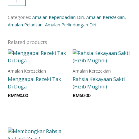
ADD TO CART
Categories:
Amalan Keperibadian Diri
,
Amalan Kerezekian
,
Amalan Pelarisan
,
Amalan Perlindungan Diri
Related products
Amalan Kerezekian
Amalan Kerezekian
Menggapai Rezeki Tak
Rahsia Kekayaan Sakti
Di Duga
(Hizib Mughni)
RM
190.00
RM
60.00
Add to cart
Add to cart