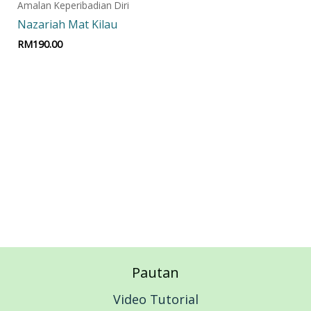
Amalan Keperibadian Diri
Nazariah Mat Kilau
RM
190.00
Add to cart
Pautan
Video Tutorial