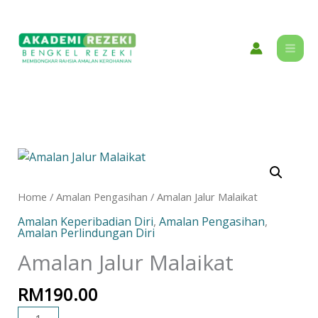
Skip
content
to
content
Amalan
Jalur
Malaikat
Home
/
Amalan Pengasihan
/ Amalan Jalur Malaikat
quantity
Amalan Keperibadian Diri
,
Amalan Pengasihan
,
Amalan Perlindungan Diri
Amalan Jalur Malaikat
RM
190.00