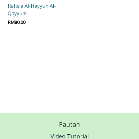
Rahsia Al-Hayyun Al-
Qayyum
RM
80.00
Add to cart
Pautan
Video Tutorial