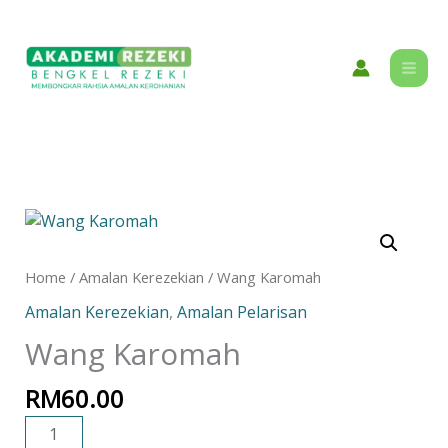
Skip
content
to
content
Wang
Karomah
quantity
Home
/
Amalan Kerezekian
/ Wang Karomah
Amalan Kerezekian
,
Amalan Pelarisan
Wang Karomah
RM
60.00
ADD TO CART