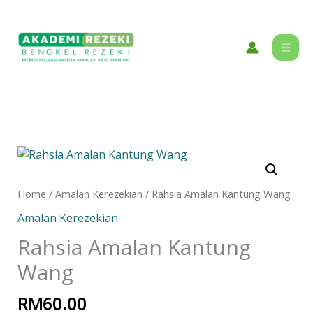
Skip
content
to
content
Rahsia
Amalan
Kantung
Home
/
Amalan Kerezekian
/ Rahsia Amalan Kantung Wang
Wang
Amalan Kerezekian
quantity
Rahsia Amalan Kantung
Wang
RM
60.00