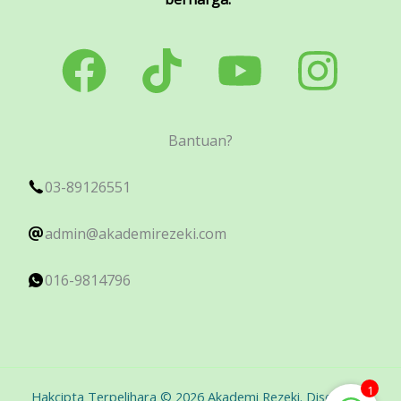
Bantuan?
03-89126551
admin@akademirezeki.com
016-9814796
1
Hakcipta Terpelihara © 2026 Akademi Rezeki. Disediakan