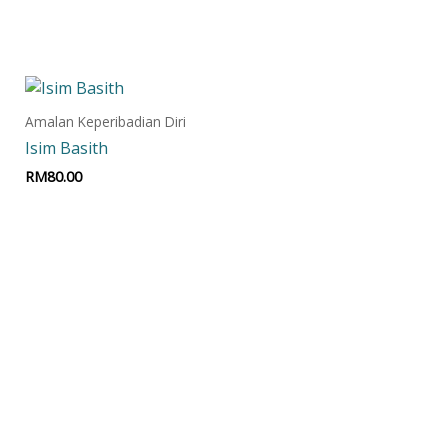
Add to cart
Amalan Keperibadian Diri
Isim Basith
RM
80.00
Add to cart