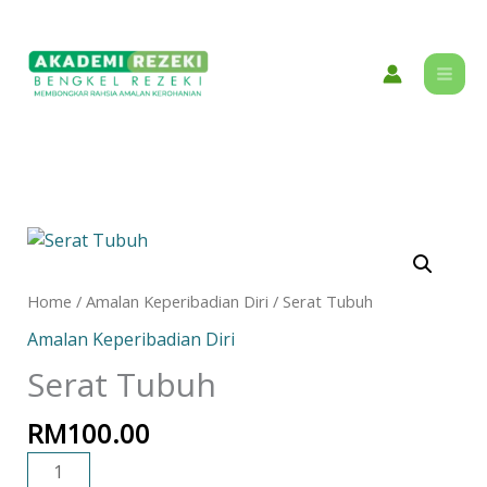
Skip
content
to
content
Serat
Tubuh
quantity
Home
/
Amalan Keperibadian Diri
/ Serat Tubuh
Amalan Keperibadian Diri
Serat Tubuh
RM
100.00
ADD TO CART