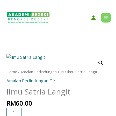
Skip
content
to
content
Ilmu
Satria
Langit
Home
/
Amalan Perlindungan Diri
/ Ilmu Satria Langit
quantity
Amalan Perlindungan Diri
Ilmu Satria Langit
RM
60.00
ADD TO CART