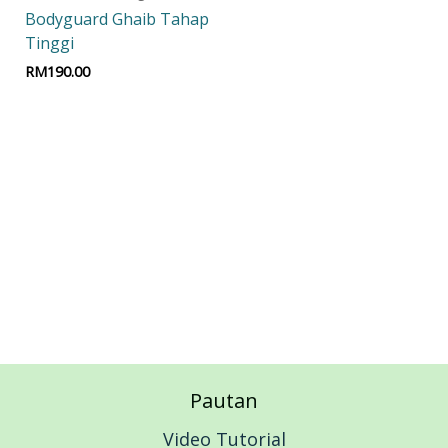
Bodyguard Ghaib Tahap
Tinggi
RM
190.00
Add to cart
Pautan
Video Tutorial