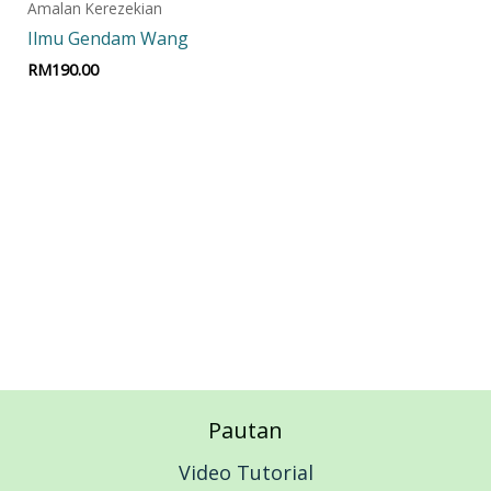
Amalan Kerezekian
Ilmu Gendam Wang
RM
190.00
Add to cart
Pautan
Video Tutorial