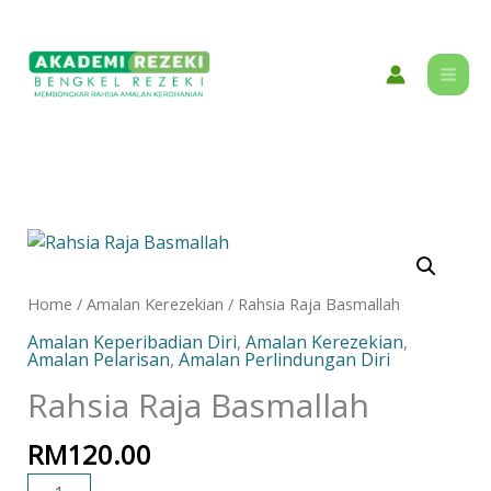
Skip
content
to
content
Rahsia
Raja
Basmallah
Home
/
Amalan Kerezekian
/ Rahsia Raja Basmallah
quantity
Amalan Keperibadian Diri
,
Amalan Kerezekian
,
Amalan Pelarisan
,
Amalan Perlindungan Diri
Rahsia Raja Basmallah
RM
120.00