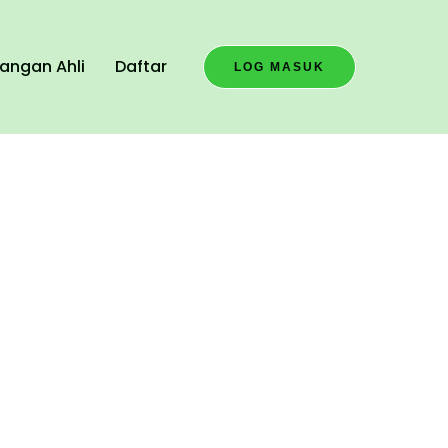
angan Ahli
Daftar
LOG MASUK