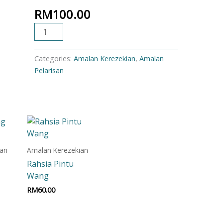
RM
100.00
ADD TO CART
Categories:
Amalan Kerezekian
,
Amalan
Pelarisan
ian
Amalan Kerezekian
Rahsia Pintu
Wang
RM
60.00
t
Add to cart