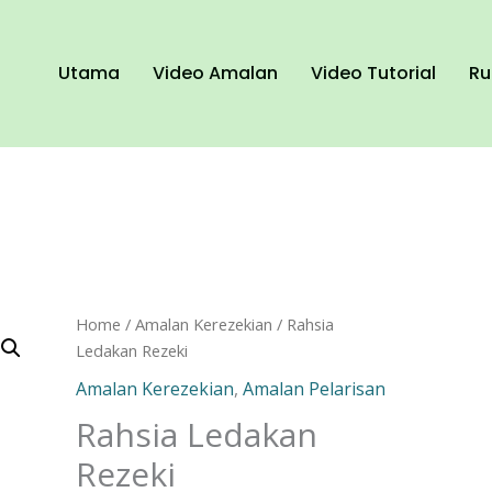
Utama
Video Amalan
Video Tutorial
Ru
Rahsia
Home
/
Amalan Kerezekian
/ Rahsia
Ledakan
Ledakan Rezeki
Rezeki
Amalan Kerezekian
,
Amalan Pelarisan
quantity
Rahsia Ledakan
Rezeki