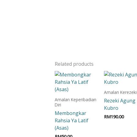
Related products
Amalan Kerezek
Amalan Keperibadian
Rezeki Agung
Diri
Kubro
Membongkar
RM
190.00
Rahsia Ya Latif
(Asas)
Add to car
RM
50.00