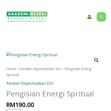
Skip
content
to
content
Pengisian
Energi
Spritual
Home
/
Amalan Keperibadian Diri
/ Pengisian Energi
quantity
Spritual
Amalan Keperibadian Diri
Pengisian Energi Spritual
RM
190.00