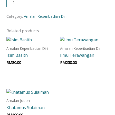
ADD TO CART
Category:
Amalan Keperibadian Diri
Related products
Amalan Keperibadian Diri
Amalan Keperibadian Diri
Isim Basith
Ilmu Terawangan
RM
80.00
RM
250.00
Add to cart
Add to cart
Amalan Jodoh
Khatamus Sulaiman
RM
190.00