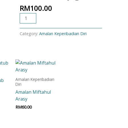
RM
100.00
ADD TO CART
Category:
Amalan Keperibadian Diri
Amalan Keperibadian
ub
Diri
Amalan Miftahul
Arasy
t
RM
60.00
Add to cart