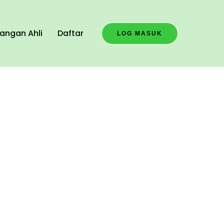
angan Ahli
Daftar
LOG MASUK