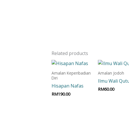
Related products
Amalan Keperibadian
Amalan Jodoh
Diri
Ilmu Wali Qut
Hisapan Nafas
RM
60.00
RM
190.00
Add to car
Add to cart