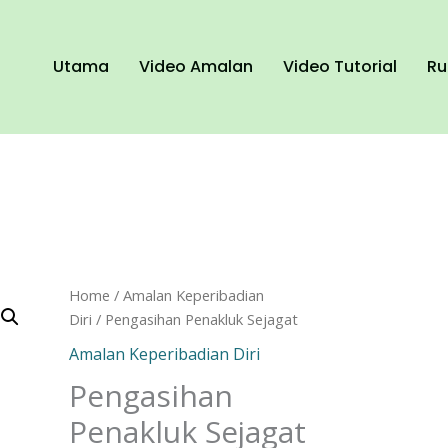
Utama
Video Amalan
Video Tutorial
Ru
Pengasihan
Home
/
Amalan Keperibadian
Penakluk
Diri
/ Pengasihan Penakluk Sejagat
Sejagat
Amalan Keperibadian Diri
quantity
Pengasihan
Penakluk Sejagat