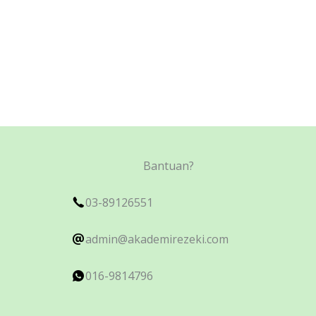
Bantuan?
03-89126551
admin@akademirezeki.com
016-9814796