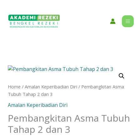
Skip
content
to
content
Pembangkitan
Asma
Tubuh
Home
/
Amalan Keperibadian Diri
/ Pembangkitan Asma
Tahap
Tubuh Tahap 2 dan 3
2
Amalan Keperibadian Diri
dan
3
Pembangkitan Asma Tubuh
quantity
Tahap 2 dan 3