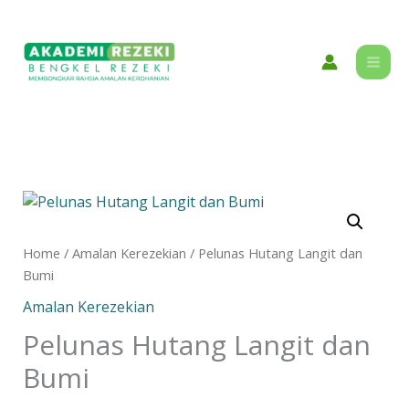
Skip
content
to
content
Pelunas
Hutang
Langit
Home
/
Amalan Kerezekian
/ Pelunas Hutang Langit dan
dan
Bumi
Bumi
Amalan Kerezekian
quantity
Pelunas Hutang Langit dan
Bumi