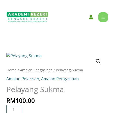
Skip
content
to
content
Pelayang
Sukma
quantity
Home
/
Amalan Pengasihan
/ Pelayang Sukma
Amalan Pelarisan
,
Amalan Pengasihan
Pelayang Sukma
RM
100.00
ADD TO CART