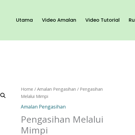
Utama
Video Amalan
Video Tutorial
Ru
Pengasihan
Home
/
Amalan Pengasihan
/ Pengasihan
Melalui
Melalui Mimpi
Mimpi
Amalan Pengasihan
quantity
Pengasihan Melalui
Mimpi