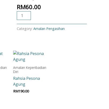
RM
60.00
ADD TO CART
Category:
Amalan Pengasihan
dian
Amalan Keperibadian
Diri
Rahsia Pesona
Agung
RM
190.00
t
Add to cart