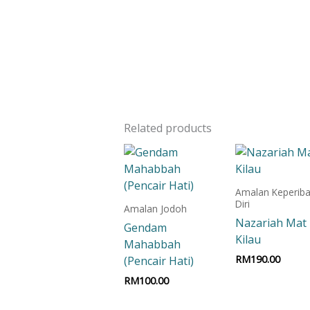
Related products
Amalan Keperiba
Diri
Amalan Jodoh
Nazariah Mat
Gendam
Kilau
Mahabbah
RM
190.00
(Pencair Hati)
RM
100.00
Add to car
Add to cart