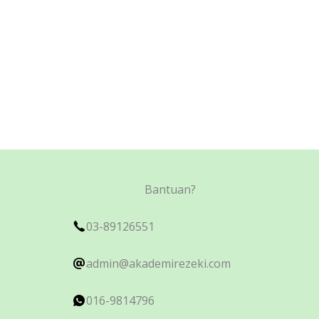
Bantuan?
03-89126551
admin@akademirezeki.com
016-9814796