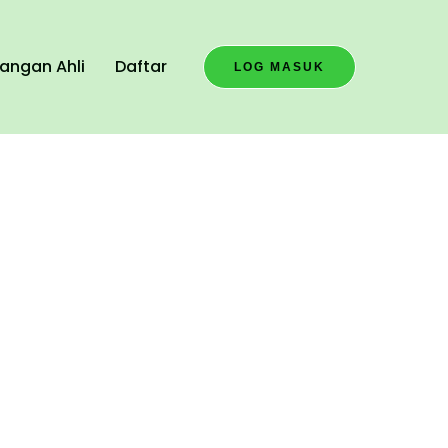
angan Ahli
Daftar
LOG MASUK