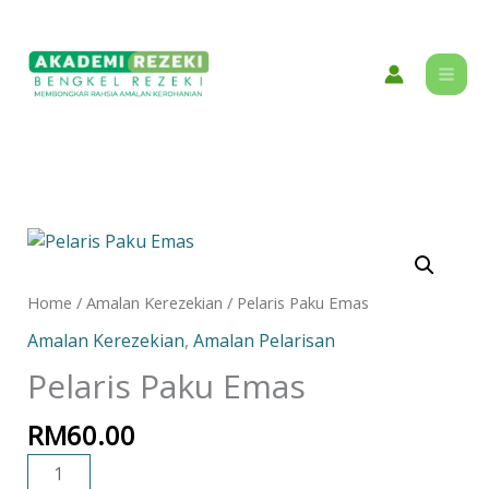
Skip
content
to
content
Pelaris
Paku
Emas
Home
/
Amalan Kerezekian
/ Pelaris Paku Emas
quantity
Amalan Kerezekian
,
Amalan Pelarisan
Pelaris Paku Emas
RM
60.00
ADD TO CART