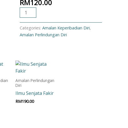
RM
120.00
ADD TO CART
Categories:
Amalan Keperibadian Diri
,
Amalan Perlindungan Diri
dian
Amalan Perlindungan
Diri
Ilmu Senjata Fakir
RM
190.00
Add to cart
t