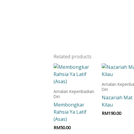
Related products
Amalan Keperiba
Diri
Amalan Keperibadian
Diri
Nazariah Mat
Membongkar
Kilau
Rahsia Ya Latif
RM
190.00
(Asas)
Add to car
RM
50.00