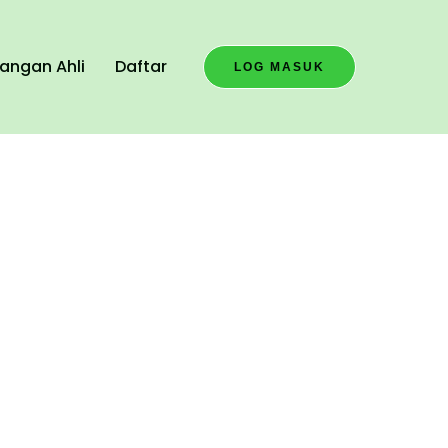
angan Ahli
Daftar
LOG MASUK