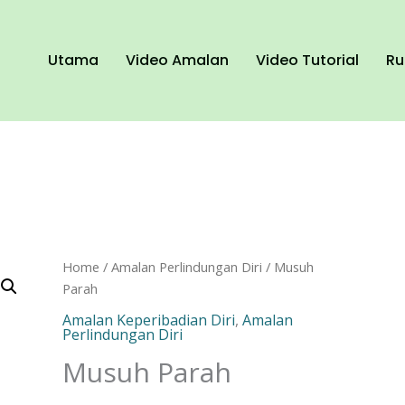
Utama
Video Amalan
Video Tutorial
Ru
Musuh
Home
/
Amalan Perlindungan Diri
/ Musuh
Parah
Parah
quantity
Amalan Keperibadian Diri
,
Amalan
Perlindungan Diri
Musuh Parah