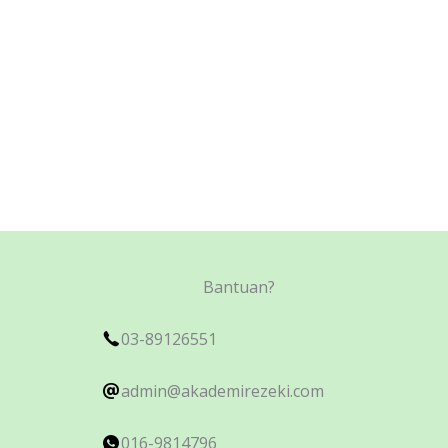
Bantuan?
03-89126551
admin@akademirezeki.com
016-9814796