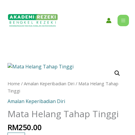
Skip
content
to
content
Mata
Helang
Tahap
Home
/
Amalan Keperibadian Diri
/ Mata Helang Tahap
Tinggi
Tinggi
quantity
Amalan Keperibadian Diri
Mata Helang Tahap Tinggi
RM
250.00