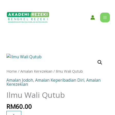
Skip
content
to
content
Ilmu
Wali
Qutub
Home
/
Amalan Kerezekian
/ Ilmu Wali Qutub
quantity
Amalan Jodoh
,
Amalan Keperibadian Diri
,
Amalan
Kerezekian
Ilmu Wali Qutub
RM
60.00