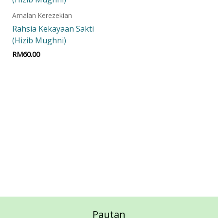
Amalan Kerezekian
Rahsia Kekayaan Sakti
(Hizib Mughni)
RM
60.00
Add to cart
Pautan