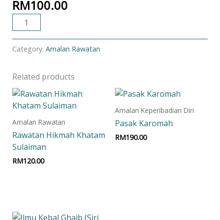
RM
100.00
ADD TO CART
Category:
Amalan Rawatan
Related products
Amalan Keperibadian Diri
Amalan Rawatan
Pasak Karomah
Rawatan Hikmah Khatam
RM
190.00
Sulaiman
Add to cart
RM
120.00
Add to cart