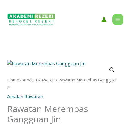
Skip
content
to
content
Rawatan
Merembas
Gangguan
Home
/
Amalan Rawatan
/ Rawatan Merembas Gangguan
Jin
Jin
quantity
Amalan Rawatan
Rawatan Merembas
Gangguan Jin