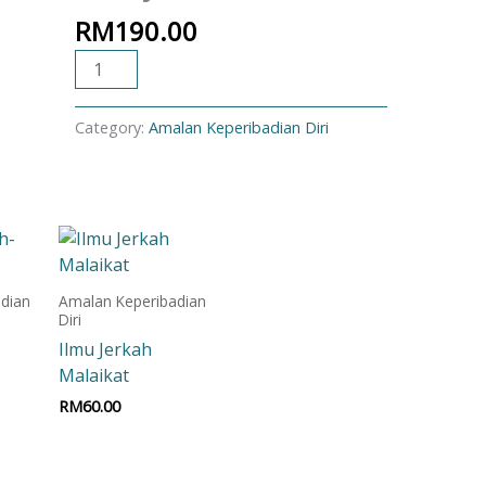
RM
190.00
ADD TO CART
Category:
Amalan Keperibadian Diri
dian
Amalan Keperibadian
Diri
Ilmu Jerkah
Malaikat
RM
60.00
t
Add to cart