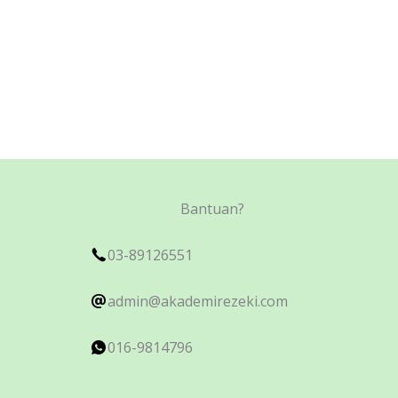
Bantuan?
03-89126551
admin@akademirezeki.com
016-9814796