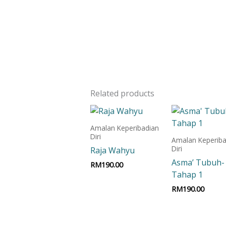
Related products
Amalan Keperibadian
Diri
Amalan Keperiba
Diri
Raja Wahyu
Asma’ Tubuh-
RM
190.00
Tahap 1
Add to cart
RM
190.00
Add to car