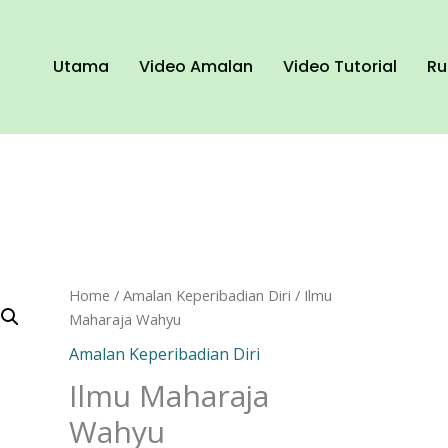
Utama
Video Amalan
Video Tutorial
Ru
Ilmu
Home
/
Amalan Keperibadian Diri
/ Ilmu
Maharaja
Maharaja Wahyu
Wahyu
Amalan Keperibadian Diri
quantity
Ilmu Maharaja
Wahyu