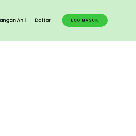
angan Ahli
Daftar
LOG MASUK