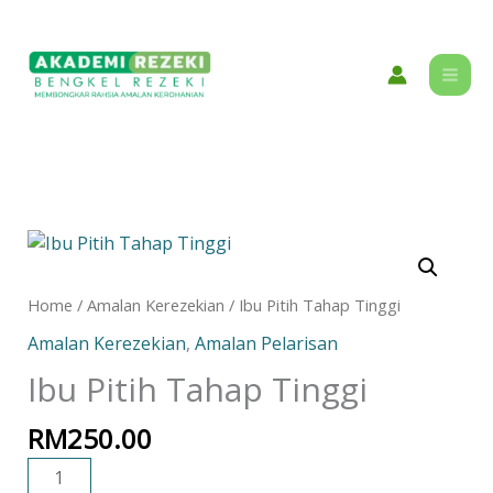
Skip
content
to
content
Ibu
Pitih
Tahap
Home
/
Amalan Kerezekian
/ Ibu Pitih Tahap Tinggi
Tinggi
Amalan Kerezekian
,
Amalan Pelarisan
quantity
Ibu Pitih Tahap Tinggi
RM
250.00
ADD TO CART