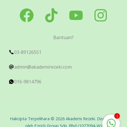
Bantuan?
03-89126551
admin@akademirezeki.com
016-9814796
1
Hakcipta Terpelihara © 2026 Akademi Rezeki. Disediakan
oleh Ezrich Group Sdn. Bhd (1077094-W)