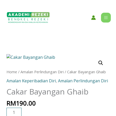
Skip
content
to
content
Cakar
Bayangan
Ghaib
Home
/
Amalan Perlindungan Diri
/ Cakar Bayangan Ghaib
quantity
Amalan Keperibadian Diri
,
Amalan Perlindungan Diri
Cakar Bayangan Ghaib
RM
190.00
ADD TO CART