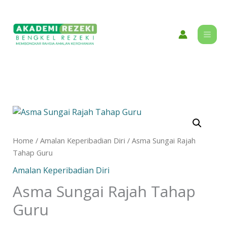
Skip
content
to
content
Asma
Sungai
Rajah
Home
/
Amalan Keperibadian Diri
/ Asma Sungai Rajah
Tahap
Tahap Guru
Guru
Amalan Keperibadian Diri
quantity
Asma Sungai Rajah Tahap
Guru