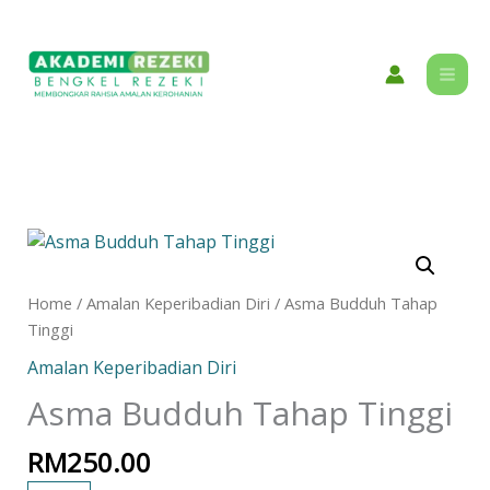
Skip
content
to
content
Asma
Budduh
Tahap
Home
/
Amalan Keperibadian Diri
/ Asma Budduh Tahap
Tinggi
Tinggi
quantity
Amalan Keperibadian Diri
Asma Budduh Tahap Tinggi
RM
250.00