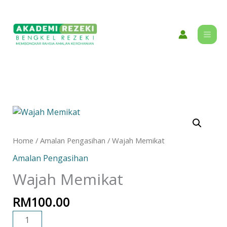
Skip
content
to
content
Wajah
Memikat
quantity
Home
/
Amalan Pengasihan
/ Wajah Memikat
Amalan Pengasihan
Wajah Memikat
RM
100.00
ADD TO CART