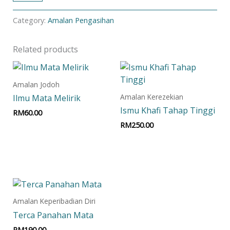
Category:
Amalan Pengasihan
Related products
Amalan Jodoh
Amalan Kerezekian
Ilmu Mata Melirik
Ismu Khafi Tahap Tinggi
RM
60.00
RM
250.00
Add to cart
Add to cart
Amalan Keperibadian Diri
Terca Panahan Mata
RM
190.00