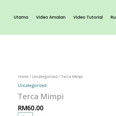
Utama
Video Amalan
Video Tutorial
Ru
Terca
Home
/
Uncategorized
/ Terca Mimpi
Mimpi
Uncategorized
quantity
Terca Mimpi
RM
60.00