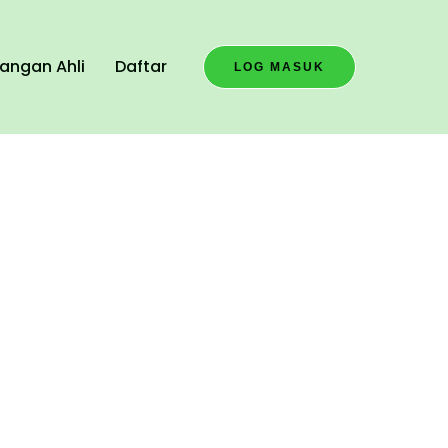
angan Ahli
Daftar
LOG MASUK