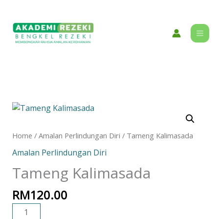
Skip
content
to
content
Tameng
Kalimasada
quantity
Home
/
Amalan Perlindungan Diri
/ Tameng Kalimasada
Amalan Perlindungan Diri
Tameng Kalimasada
RM
120.00
ADD TO CART