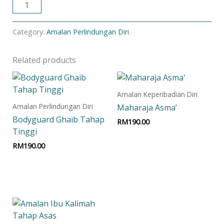
ADD TO CART
Category:
Amalan Perlindungan Diri
Related products
Amalan Keperibadian Diri
Amalan Perlindungan Diri
Maharaja Asma’
Bodyguard Ghaib Tahap
RM
190.00
Tinggi
Add to cart
RM
190.00
Add to cart