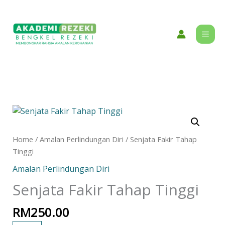
Skip
content
to
content
Senjata
Fakir
Tahap
Home
/
Amalan Perlindungan Diri
/ Senjata Fakir Tahap
Tinggi
Tinggi
quantity
Amalan Perlindungan Diri
Senjata Fakir Tahap Tinggi
RM
250.00