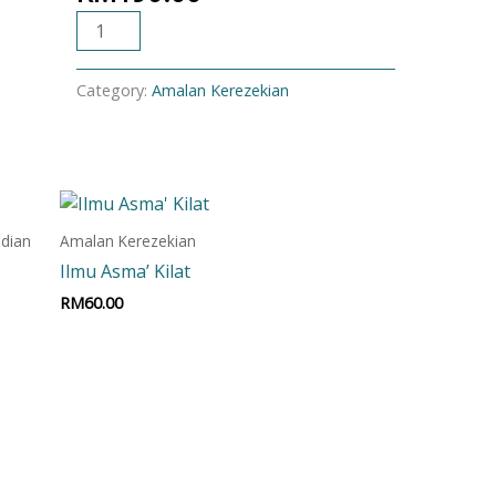
ADD TO CART
Category:
Amalan Kerezekian
dian
Amalan Kerezekian
Ilmu Asma’ Kilat
RM
60.00
Add to cart
t