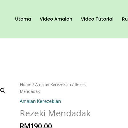
Utama
Video Amalan
Video Tutorial
Ru
Rezeki
Home
/
Amalan Kerezekian
/ Rezeki
Mendadak
Mendadak
quantity
Amalan Kerezekian
Rezeki Mendadak
RM
190.00