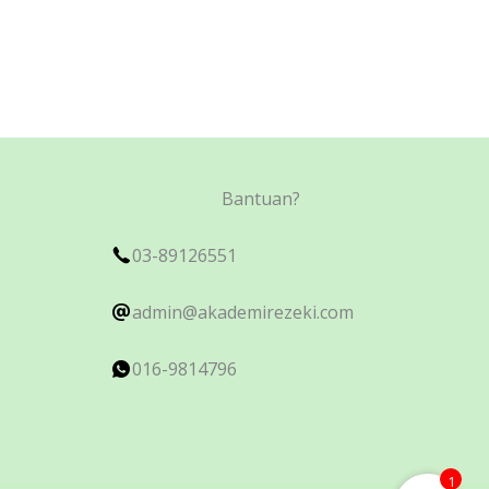
Bantuan?
03-89126551
admin@akademirezeki.com
016-9814796
1