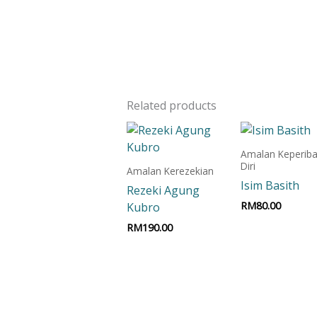
Related products
Amalan Keperiba
Diri
Amalan Kerezekian
Isim Basith
Rezeki Agung
RM
80.00
Kubro
RM
190.00
Add to car
Add to cart