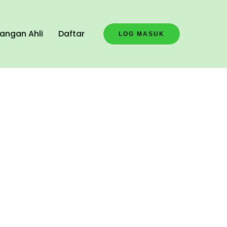
angan Ahli
Daftar
LOG MASUK