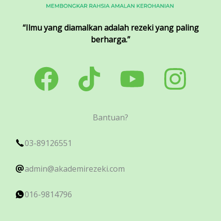
“Ilmu yang diamalkan adalah rezeki yang paling
berharga.”
Bantuan?
03-89126551
admin@akademirezeki.com
016-9814796