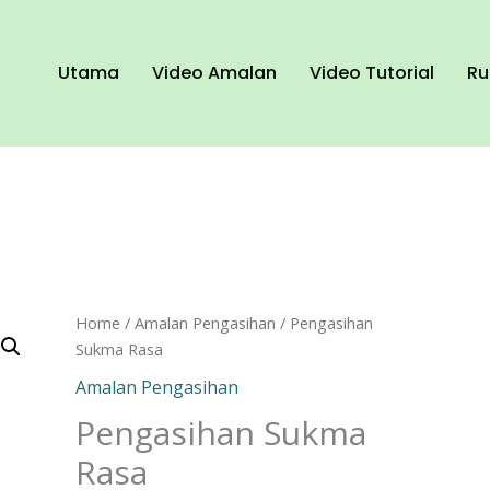
Utama
Video Amalan
Video Tutorial
Ru
Pengasihan
Home
/
Amalan Pengasihan
/ Pengasihan
Sukma
Sukma Rasa
Rasa
Amalan Pengasihan
quantity
Pengasihan Sukma
Rasa