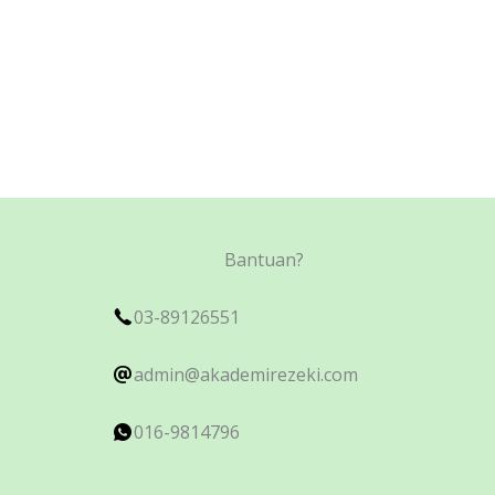
Bantuan?
03-89126551
admin@akademirezeki.com
016-9814796