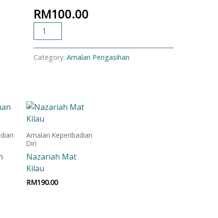
RM
100.00
ADD TO CART
Category:
Amalan Pengasihan
dian
Amalan Keperibadian
Diri
n
Nazariah Mat
Kilau
RM
190.00
t
Add to cart