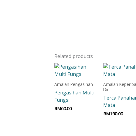
Related products
Amalan Pengasihan
Amalan Keperiba
Diri
Pengasihan Multi
Terca Panaha
Fungsi
Mata
RM
60.00
RM
190.00
Add to cart
Add to car