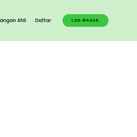
angan Ahli
Daftar
LOG MASUK