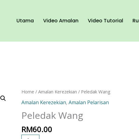
Utama
Video Amalan
Video Tutorial
Ru
Peledak
Home
/
Amalan Kerezekian
/ Peledak Wang
Wang
Amalan Kerezekian
,
Amalan Pelarisan
quantity
Peledak Wang
RM
60.00