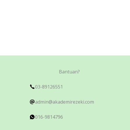
Bantuan?
03-89126551
admin@akademirezeki.com
016-9814796