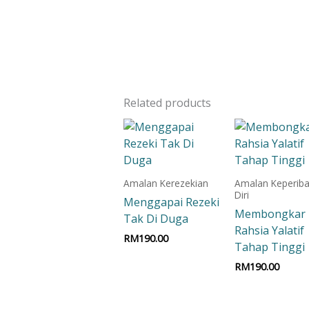
Related products
Amalan Kerezekian
Amalan Keperiba
Diri
Menggapai Rezeki
Membongkar
Tak Di Duga
Rahsia Yalatif
RM
190.00
Tahap Tinggi
Add to cart
RM
190.00
Add to car