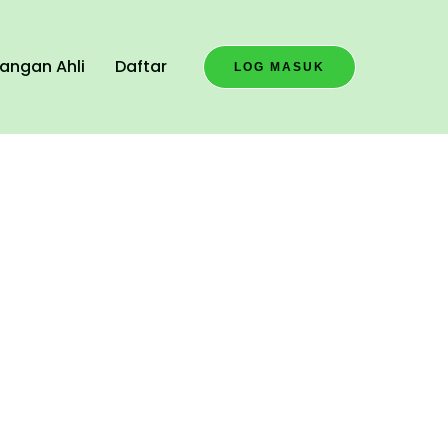
angan Ahli
Daftar
LOG MASUK