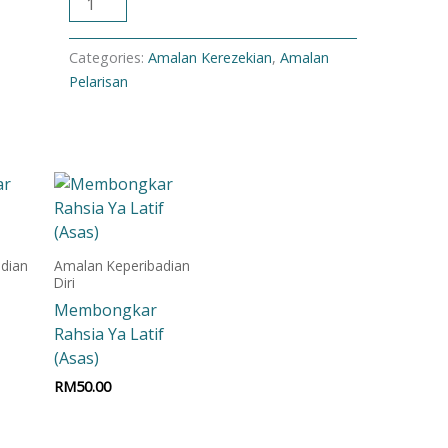
ADD TO CART
Categories:
Amalan Kerezekian
,
Amalan
Pelarisan
dian
Amalan Keperibadian
Diri
Membongkar
Rahsia Ya Latif
(Asas)
RM
50.00
t
Add to cart