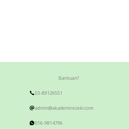
Bantuan?
03-89126551
admin@akademirezeki.com
016-9814796