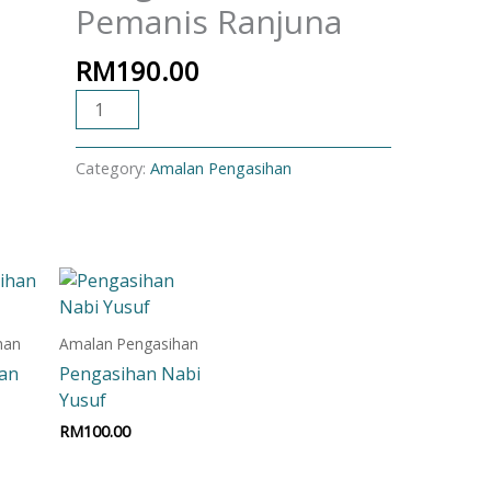
Pemanis Ranjuna
RM
190.00
ADD TO CART
Category:
Amalan Pengasihan
han
Amalan Pengasihan
han
Pengasihan Nabi
Yusuf
RM
100.00
t
Add to cart