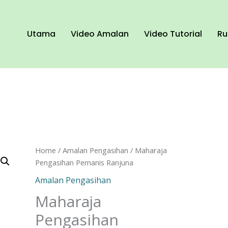
Utama
Video Amalan
Video Tutorial
Ru
Maharaja
Home
/
Amalan Pengasihan
/ Maharaja
Pengasihan
Pengasihan Pemanis Ranjuna
Pemanis
Amalan Pengasihan
Ranjuna
Maharaja
quantity
Pengasihan