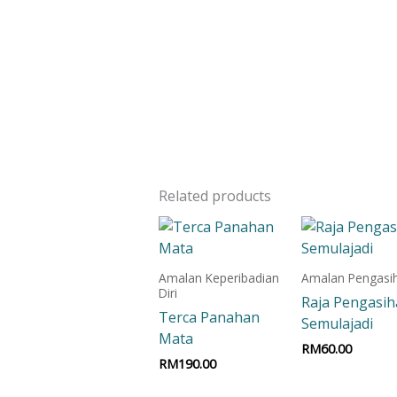
Related products
Amalan Keperibadian
Amalan Pengasi
Diri
Raja Pengasi
Terca Panahan
Semulajadi
Mata
RM
60.00
RM
190.00
Add to car