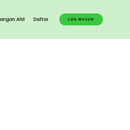
angan Ahli
Daftar
LOG MASUK