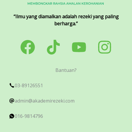
“Ilmu yang diamalkan adalah rezeki yang paling
berharga.”
Bantuan?
03-89126551
admin@akademirezeki.com
016-9814796