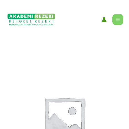
Skip
content
to
content
Gendam
Mata
Dewa
quantity