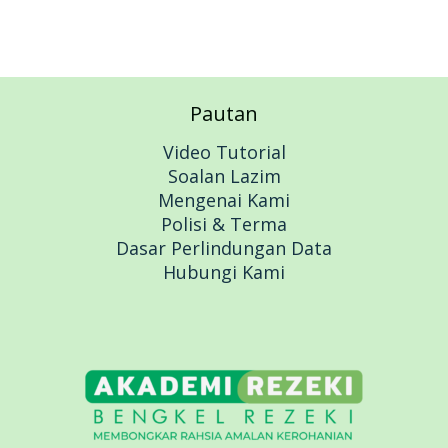
Pautan
Video Tutorial
Soalan Lazim
Mengenai Kami
Polisi & Terma
Dasar Perlindungan Data
Hubungi Kami