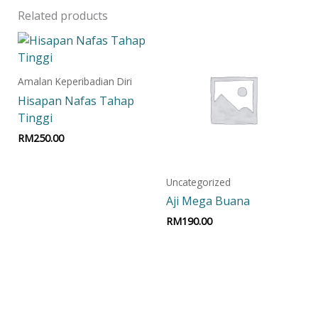
Related products
Amalan Keperibadian Diri
Hisapan Nafas Tahap
Tinggi
RM
250.00
Add to cart
Uncategorized
Aji Mega Buana
RM
190.00
Add to cart