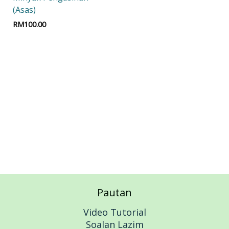
(Asas)
RM
100.00
Add to cart
Pautan
Video Tutorial
Soalan Lazim