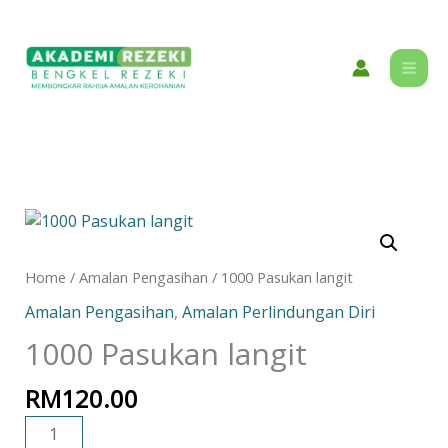
Skip
content
to
content
1000
Pasukan
langit
Home
/
Amalan Pengasihan
/ 1000 Pasukan langit
quantity
Amalan Pengasihan
,
Amalan Perlindungan Diri
1000 Pasukan langit
RM
120.00
ADD TO CART