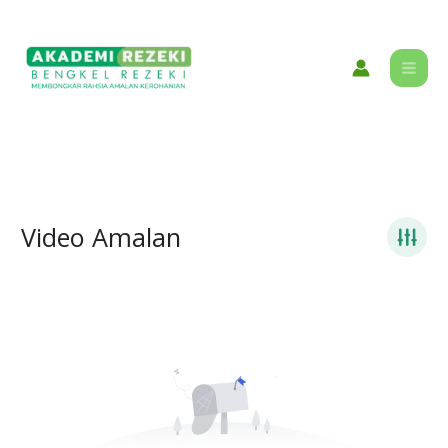
Skip
content
to
content
Video Amalan